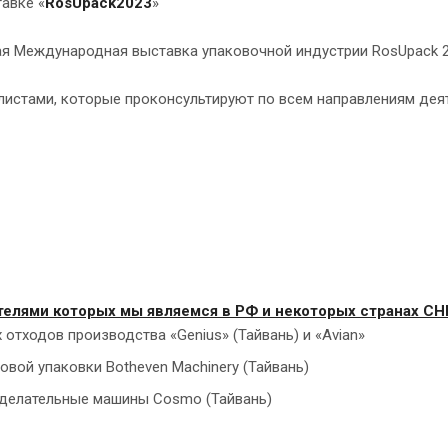
авке «
RosUpack2023
»
7-ая Международная выставка упаковочной индустрии RosUpack 2
алистами, которые проконсультируют по всем направлениям дея
лями которых мы являемся в РФ и некоторых странах СНГ
тходов производства «Genius» (Тайвань) и «Avian»
вой упаковки Botheven Machinery (Тайвань)
оделательные машины Cosmo (Тайвань)