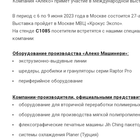
Компания «Алеко» примет участие в Международной выст
В период с 6 по 9 июня 2023 года в Москве состоится 2
Выставка пройдет в Москве МВЦ «Крокус Экспо».
На стенде
С1085
посетители встретятся с нашими специ
компании:
Оборудование производства «Алеко Машинери»:
экструзионно-выдувные линии
шредеры, дробилки и грануляторы серии Raptor Pro
периферийное оборудование
Компании-производители, официальными представите
оборудование для вторичной переработки полимерных о
оборудование для производства мягкой полипропилено
флексографические печатные машины Jih Ching пакет
системы охлаждения Planer (Турция)