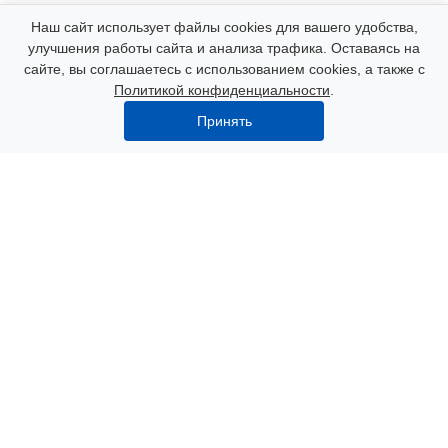
Компания
Наш сайт использует файлы cookies для вашего удобства,
улучшения работы сайта и анализа трафика. Оставаясь на
сайте, вы соглашаетесь с использованием cookies, а также с
Каталог
Политикой конфиденциальности
.
Принять
Услуги
Наши контакты
8 (000) 250-72-22
Пн. – Пт.: с 9:00 до 18:00
Азов, пер. Некрасова 47
info@polimerexpert.ru
© 2026 Все права защищены.