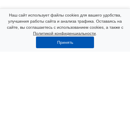
Компания
Наш сайт использует файлы cookies для вашего удобства,
улучшения работы сайта и анализа трафика. Оставаясь на
сайте, вы соглашаетесь с использованием cookies, а также с
Каталог
Политикой конфиденциальности
.
Принять
Услуги
Наши контакты
8 (000) 250-72-22
Пн. – Пт.: с 9:00 до 18:00
Азов, пер. Некрасова 47
info@polimerexpert.ru
© 2026 Все права защищены.