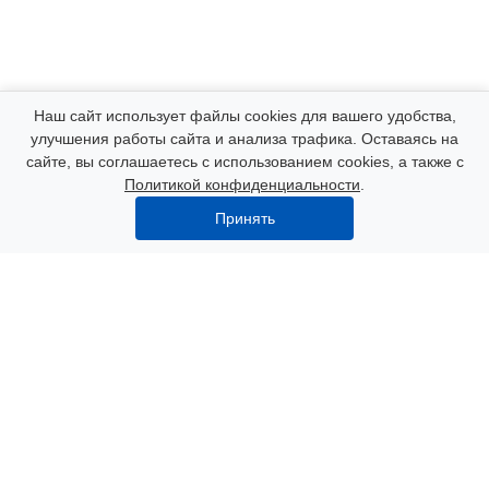
Компания
Наш сайт использует файлы cookies для вашего удобства,
улучшения работы сайта и анализа трафика. Оставаясь на
сайте, вы соглашаетесь с использованием cookies, а также с
Каталог
Политикой конфиденциальности
.
Принять
Услуги
Наши контакты
8 (000) 250-72-22
Пн. – Пт.: с 9:00 до 18:00
Азов, пер. Некрасова 47
info@polimerexpert.ru