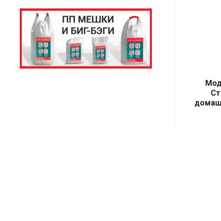
Мод
Ст
домаш