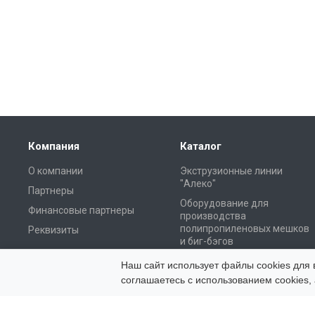
Компания
Каталог
О компании
Экструзионные линии
"Алеко"
Партнеры
Оборудование для
Финансовые партнеры
производства
полипропиленовых мешков
Реквизиты
и биг-бэгов
Оборудование для
Наш сайт использует файлы cookies для 
вторичной переработки
соглашаетесь с использованием cookies, 
Пакетоделательные
машины "Cosmo" (Тайвань)