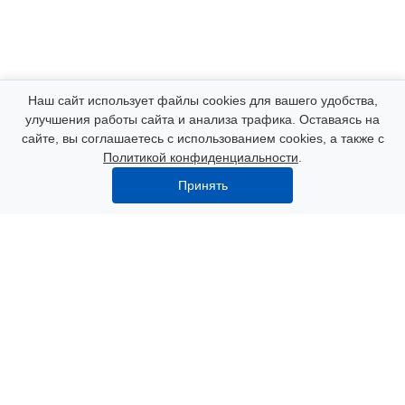
Компания
Наш сайт использует файлы cookies для вашего удобства,
улучшения работы сайта и анализа трафика. Оставаясь на
сайте, вы соглашаетесь с использованием cookies, а также с
Каталог
Политикой конфиденциальности
.
Принять
Услуги
Наши контакты
8 (000) 250-72-22
Пн. – Пт.: с 9:00 до 18:00
Азов, пер. Некрасова 47
info@polimerexpert.ru