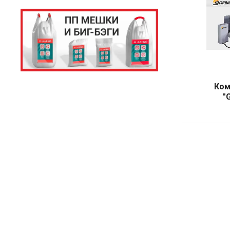
Ком
"