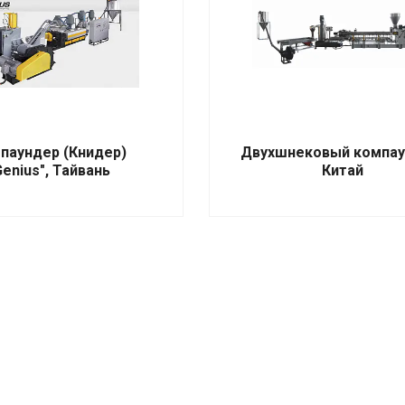
паундер (Книдер)
Двухшнековый компау
Genius", Тайвань
Китай