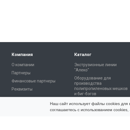
Компания
Каталог
О компании
Экструзионные линии
"Алеко"
Партнеры
Оборудование для
Финансовые партнеры
производства
полипропиленовых мешков
Реквизиты
и биг-бэгов
Оборудование для
Наш сайт использует файлы cookies для 
вторичной переработки
соглашаетесь с использованием cookies, 
Пакетоделательные
машины "Cosmo" (Тайвань)
Системы дозирования