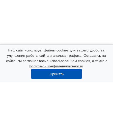
Компания
Наш сайт использует файлы cookies для вашего удобства,
улучшения работы сайта и анализа трафика. Оставаясь на
сайте, вы соглашаетесь с использованием cookies, а также с
Каталог
Политикой конфиденциальности
.
Принять
Услуги
Наши контакты
8 (000) 250-72-22
Пн. – Пт.: с 9:00 до 18:00