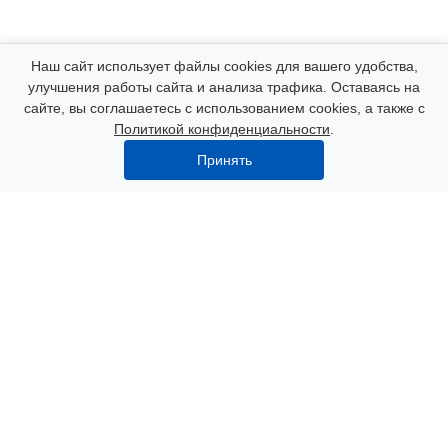
Компания
Наш сайт использует файлы cookies для вашего удобства,
улучшения работы сайта и анализа трафика. Оставаясь на
сайте, вы соглашаетесь с использованием cookies, а также с
Каталог
Политикой конфиденциальности
.
Принять
Услуги
Наши контакты
8 (000) 250-72-22
Пн. – Пт.: с 9:00 до 18:00
Азов, пер. Некрасова 47
info@polimerexpert.ru