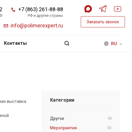
2
+7 (863) 261-88-88
РФ
РФ и другие страны
Заказать звонок
info@polimerexpert.ru
Контакты
RU
Категории
ная выставка
зной
Другое
18
Мероприятия
33