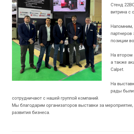
Стенд 22BO
витрина с 
Напомним,
партнеров 
позиции во
На втором 
а также ак
Calpet.
На выставк
рады были 
сотрудничают с нашей группой компаний.
Мы благодарим организаторов выставки за мероприятие,
развития бизнеса.