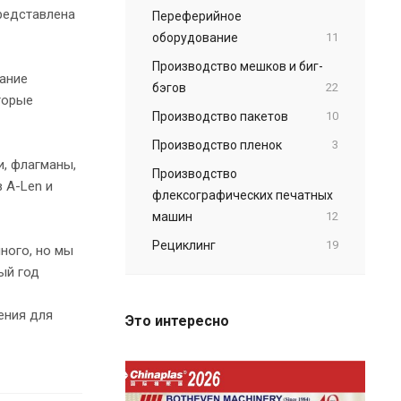
редставлена
Переферийное
оборудование
11
Производство мешков и биг-
ание
бэгов
22
торые
Производство пакетов
10
Производство пленок
3
, флагманы,
Производство
 A-Len и
флексографических печатных
машин
12
Рециклинг
19
ного, но мы
ый год
ения для
Это интересно