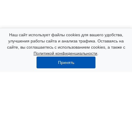
Компания
Наш сайт использует файлы cookies для вашего удобства,
улучшения работы сайта и анализа трафика. Оставаясь на
сайте, вы соглашаетесь с использованием cookies, а также с
Каталог
Политикой конфиденциальности
.
Принять
Услуги
Наши контакты
8 (000) 250-72-22
Пн. – Пт.: с 9:00 до 18:00
Азов, пер. Некрасова 47
info@polimerexpert.ru