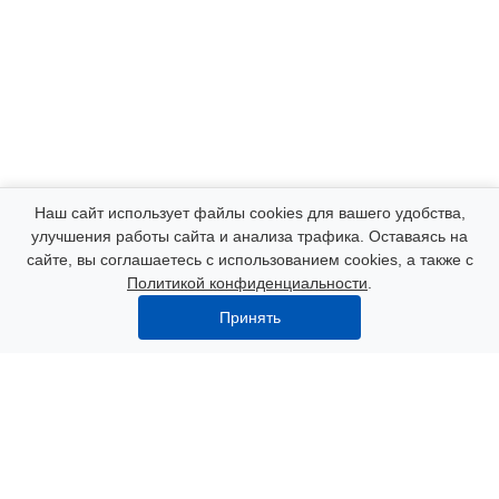
Компания
Наш сайт использует файлы cookies для вашего удобства,
улучшения работы сайта и анализа трафика. Оставаясь на
сайте, вы соглашаетесь с использованием cookies, а также с
Каталог
Политикой конфиденциальности
.
Принять
Услуги
Наши контакты
8 (000) 250-72-22
Пн. – Пт.: с 9:00 до 18:00