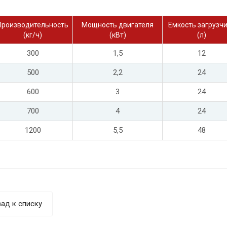
Производительность
Мощность двигателя
Емкость загрузч
(кг/ч)
(кВт)
(л)
300
1,5
12
500
2,2
24
600
3
24
700
4
24
1200
5,5
48
ад к списку