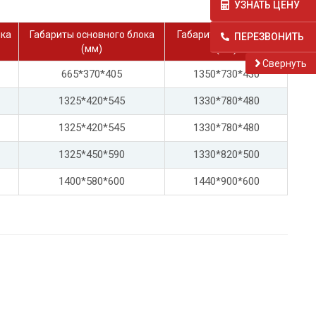
УЗНАТЬ ЦЕНУ
ика
Габариты основного блока
Габариты загрузчика
ПЕРЕЗВОНИТЬ
(мм)
(мм)
Cвернуть
665*370*405
1350*730*430
1325*420*545
1330*780*480
1325*420*545
1330*780*480
1325*450*590
1330*820*500
1400*580*600
1440*900*600