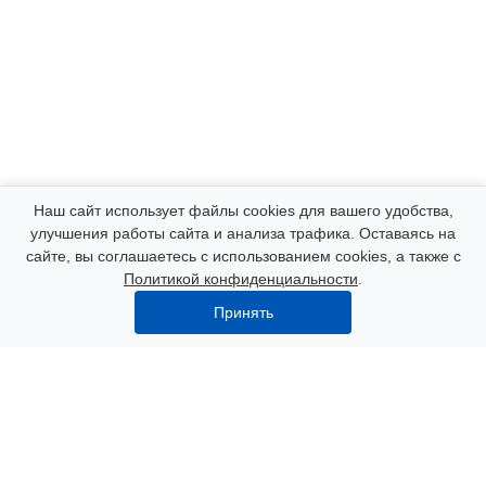
Компания
Наш сайт использует файлы cookies для вашего удобства,
улучшения работы сайта и анализа трафика. Оставаясь на
сайте, вы соглашаетесь с использованием cookies, а также с
Каталог
Политикой конфиденциальности
.
Принять
Услуги
Наши контакты
8 (000) 250-72-22
Пн. – Пт.: с 9:00 до 18:00