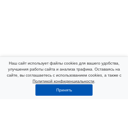
Компания
Наш сайт использует файлы cookies для вашего удобства,
улучшения работы сайта и анализа трафика. Оставаясь на
сайте, вы соглашаетесь с использованием cookies, а также с
Каталог
Политикой конфиденциальности
.
Принять
Услуги
Наши контакты
8 (000) 250-72-22
Пн. – Пт.: с 9:00 до 18:00