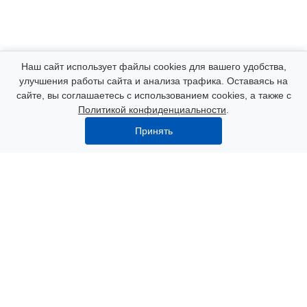
Компания
Наш сайт использует файлы cookies для вашего удобства,
улучшения работы сайта и анализа трафика. Оставаясь на
сайте, вы соглашаетесь с использованием cookies, а также с
Каталог
Политикой конфиденциальности
.
Принять
Услуги
Наши контакты
8 (000) 250-72-22
Пн. – Пт.: с 9:00 до 18:00
Азов, пер. Некрасова 47
info@polimerexpert.ru