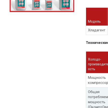
Модель
Хладагент
Технически
Холодо-
производит
ость
Мощность
компрессо
Общая
потребляем
мощность
(Qкомп+Qве