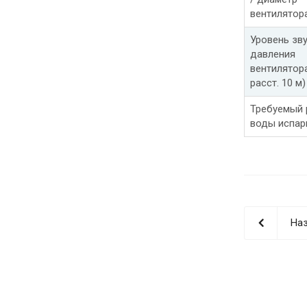
вентилятор
Уровень зв
давления
вентилятора
расст. 10 м)
Требуемый 
воды испар
Наз