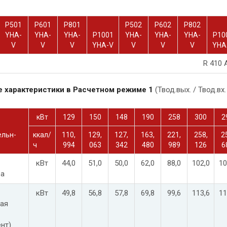
P501
P601
P801
P502
P602
P802
YHA-
YHA-
YHA-
P1001
YHA-
YHA-
YHA-
P10
V
V
V
YHA-V
V
V
V
YHA
R 410 
е характеристики в Расчетном режиме 1
(Твод.вых. / Твод.вх.
кВт
129
150
148
190
258
300
2
ельн-
ккал/
110,
129,
127,
163,
221,
258,
2
ч
994
063
342
480
989
126
6
кВт
44,0
51,0
50,0
62,0
88,0
102,0
10
ра
кВт
49,8
56,8
57,8
69,8
99,6
113,6
11
ая
нт)