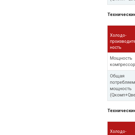
Технически
Холодо-
производит
ность
Мощность
компрессо
Общая
потребляем
мощность
(Qкомп+Qве
Технически
Холодо-