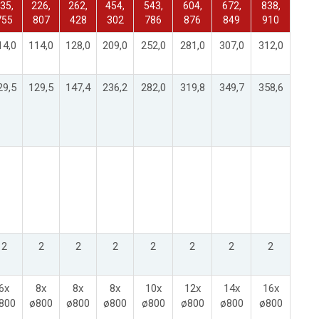
35,
226,
262,
454,
543,
604,
672,
838,
755
807
428
302
786
876
849
910
14,0
114,0
128,0
209,0
252,0
281,0
307,0
312,0
29,5
129,5
147,4
236,2
282,0
319,8
349,7
358,6
2
2
2
2
2
2
2
2
6x
8x
8x
8x
10x
12x
14x
16x
800
ø800
ø800
ø800
ø800
ø800
ø800
ø800