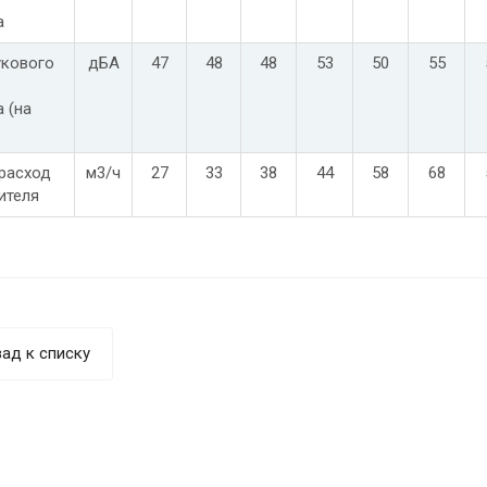
а
укового
дБА
47
48
48
53
50
55
 (на
расход
м3/ч
27
33
38
44
58
68
ителя
ад к списку