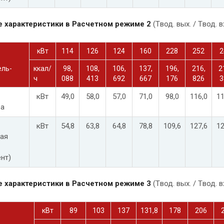
е характеристики в Расчетном режиме 2
(Tвод. вых. / Tвод. в
кВт
114
126
124
160
228
252
2
ель-
ккал/
98,
108,
106,
137,
196,
216,
2
ч
088
413
692
667
176
826
3
кВт
49,0
58,0
57,0
71,0
98,0
116,0
11
ра
кВт
54,8
63,8
64,8
78,8
109,6
127,6
12
ая
нт)
е характеристики в Расчетном режиме 3
(Tвод. вых. / Tвод. вх
кВт
89
103
137
131,8
178
206