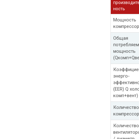
производит
ность
Мощность
компрессо
Общая
потребляем
мощность
(Qкомп+Qве
Коэффицие
энерго-
эффективн
(EER) Q хол
комп+вент)
Количество
компрессо
Количество
вентилятор
/ диаметр