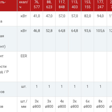
ель-
ккал/
76,
88,
117,
113,
153,
177,
2
ч
577
623
848
403
155
247
кВт
41,0
47,0
57,0
57,0
82,0
94,0
1
ра
кВт
46,8
52,8
64,8
64,8
93,6
105,6
1
ая
нт)
нт
EER
ости
од / P
шт.
1
1
1
1
1
1
ров
шт./
3x
3x
4x
3x
6x
8x
ов
мм
ø800
ø800
ø800
ø800
ø800
ø800
ø