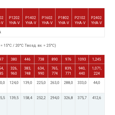
02
P1202
P1402
P1602
P1802
P2102
P2402
-V
YHA-V
YHA-V
YHA-V
YHA-V
YHA-V
YHA-V
A
 = 15°С / 20°С Tвозд. вх. = 25°C)
97
380
446
738
890
976
1093
1,245
54,
326,
383,
634,
765,
839,
940,
1,071,
85
960
748
990
774
771
440
224
0,0
124,0
139,0
225,0
263,0
288,0
333,0
44,0
5,5
139,5
158,4
252,2
294,0
326,8
375,7
412,6