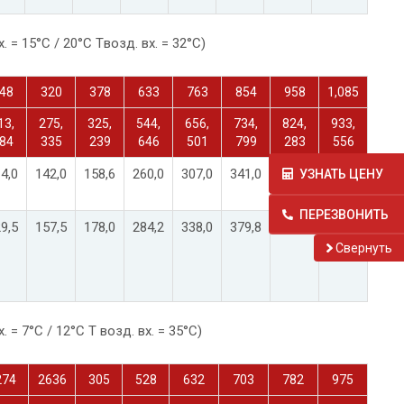
х. = 15°C / 20°C Tвозд. вх. = 32°C)
48
320
378
633
763
854
958
1,085
13,
275,
325,
544,
656,
734,
824,
933,
84
335
239
646
501
799
283
556
4,0
142,0
158,6
260,0
307,0
341,0
375,0
413,0
УЗНАТЬ ЦЕНУ
ПЕРЕЗВОНИТЬ
9,5
157,5
178,0
284,2
338,0
379,8
417,7
459,6
Cвернуть
. = 7°C / 12°C Т возд. вх. = 35°C)
274
2636
305
528
632
703
782
975